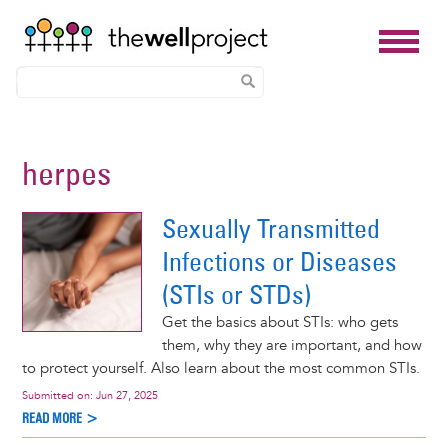
Skip
to
herpes
main
content
Sexually Transmitted
Infections or Diseases
(STIs or STDs)
Get the basics about STIs: who gets
them, why they are important, and how
to protect yourself. Also learn about the most common STIs.
Submitted on:
Jun 27, 2025
READ MORE >