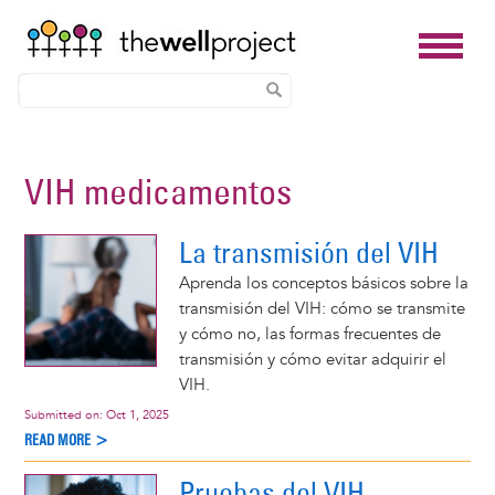
Skip
to
VIH medicamentos
main
content
La transmisión del VIH
Aprenda los conceptos básicos sobre la
transmisión del VIH: cómo se transmite
y cómo no, las formas frecuentes de
transmisión y cómo evitar adquirir el
VIH.
Submitted on:
Oct 1, 2025
READ MORE >
Pruebas del VIH