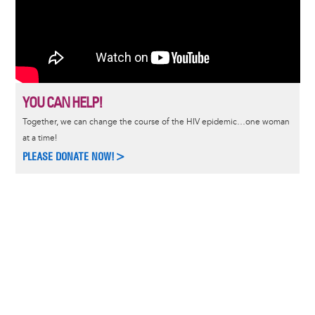
YOU CAN HELP!
Together, we can change the course of the HIV epidemic…one woman
at a time!
PLEASE DONATE NOW!>