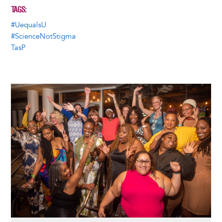
TAGS
#UequalsU
#ScienceNotStigma
TasP
Image