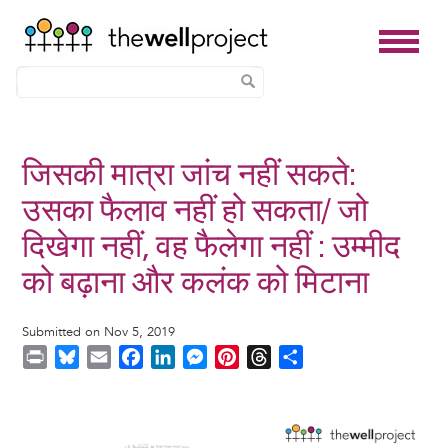
Skip
to
जिसकी मात्रा जांच नहीं सकते:
main
उसका फैलाव नहीं हो सकता/ जो
content
दिखेगा नहीं, वह फैलेगा नहीं : उम्मीद
को बढ़ाना और कलंक को मिटाना
Submitted on Nov 5, 2019
P
B
E
F
L
M
P
T
S
r
l
m
a
i
e
i
h
h
i
u
a
c
n
s
n
r
a
Image
n
e
i
e
k
s
t
e
r