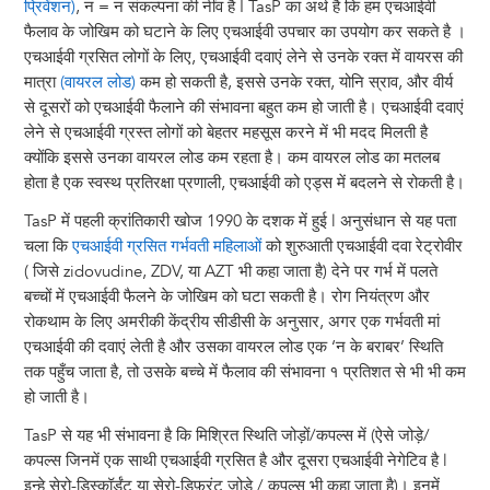
प्रिवेंशन)
, न = न संकल्पना की नींव है I TasP का अर्थ है कि हम एचआईवी
फैलाव के जोखिम को घटाने के लिए एचआईवी उपचार का उपयोग कर सकते है ।
एचआईवी ग्रसित लोगों के लिए, एचआईवी दवाएं लेने से उनके रक्त में वायरस की
मात्रा
(वायरल लोड)
कम हो सकती है, इससे उनके रक्त, योनि स्राव, और वीर्य
से दूसरों को एचआईवी फैलाने की संभावना बहुत कम हो जाती है। एचआईवी दवाएं
लेने से एचआईवी ग्रस्त लोगों को बेहतर महसूस करने में भी मदद मिलती है
क्योंकि इससे उनका वायरल लोड कम रहता है। कम वायरल लोड का मतलब
होता है एक स्वस्थ प्रतिरक्षा प्रणाली, एचआईवी को एड्स में बदलने से रोकती है।
TasP में पहली क्रांतिकारी खोज 1990 के दशक में हुई l अनुसंधान से यह पता
चला कि
एचआईवी ग्रसित गर्भवती महिलाओं
को शुरुआती एचआईवी दवा रेट्रोवीर
( जिसे zidovudine, ZDV, या AZT भी कहा जाता है) देने पर गर्भ में पलते
बच्चों में एचआईवी फैलने के जोखिम को घटा सकती है। रोग नियंत्रण और
रोकथाम के लिए अमरीकी केंद्रीय सीडीसी के अनुसार, अगर एक गर्भवती मां
एचआईवी की दवाएं लेती है और उसका वायरल लोड एक ‘न के बराबर’ स्थिति
तक पहुँच जाता है, तो उसके बच्चे में फैलाव की संभावना १ प्रतिशत से भी भी कम
हो जाती है।
TasP से यह भी संभावना है कि मिश्रित स्थिति जोड़ों/कपल्स में (ऐसे जोड़े/
कपल्स जिनमें एक साथी एचआईवी ग्रसित है और दूसरा एचआईवी नेगेटिव है l
इन्हे सेरो-डिस्कॉर्डंट या सेरो-डिफ़रंट जोड़े / कपल्स भी कहा जाता है)। इनमें