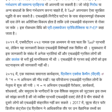
गर्भधारण की सामान्य प्रक्रिया
भी अपनायी जा सकती है l जो जोड़े
निरोध
या
अन्य बाधाओं के बिना गर्भधारण करना चाहते हैं, वे TasP अपनाकर ऐसा सुरक्षित
पद्धति से कर सकते है। एचआईवी-निगेटिव पार्टनर के पास संक्रमणपूर्व रोकथाम
की दवा लेने का अतिरिक्त विकल्प होता है ताकि उसे एचआईवी संक्रमण से रोका
जा सके । इस रोकथाम विधि को
प्री-एक्सपोजर प्रोफिलैक्सिस या PrEP
कहा
जाता है।
२०११ में, एचपीटीएन ०५२ नामक एक अध्ययन से पता चला कि TasP प्रभावी
था, लेकिन यह जानकारी केवल एचआईवी विशेषज्ञों तक सिमित थी । मुख्यधारा में
इस जानकारी के संबंध में अनेक भ्रांतियां थीं और एचआईवी ग्रसित लोगों की
ओर
कलंक
से भरी हुई मानसिकता भी थी । एचआईवी से ग्रस्त कई लोगों को इस
घटनाक्रम की जानकारी नहीं थी।
२०१६ में, एक स्वास्थ्य समानता कार्यक्रम,
प्रिवेंशन एक्सेस कैम्पैन (पीएसी)
ने "न = न अभियान की नीव रखीं I यह परियोजना एचआईवी ग्रसित लोगों के
नेतृत्व में शुरू की गयी । न = न अभियान एचआईवी पैरोकार, कार्यकर्ता,
शोधकर्ता, और समुदाय के भागीदारों के एक वैश्विक समुदाय को जुटाकर इस तथ्य
को सांझा करती है की जो व्यक्ति प्रभावी एचआईवी दवाएं लेते हैं वे यौन संबंधों से
दुसरे लोगो को एचआईवी संक्रमित नहीं कर सकते । 2017 में, यूएस सेंटर फॉर
डिजीज कंट्रोल एंड प्रिवेंशन ने आधिकारिक तौर पर उन वैज्ञानिक तथ्यों का