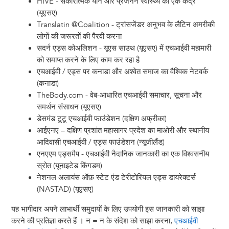
HIVE - सकारात्मक यौन और प्रजनन स्वास्थ्य का एक केंद्र
(यूएसए)
Translatin @Coalition - ट्रांसजेंडर अनुभव के लैटिन अमरीकी
लोगों की जरूरतों की पैरवी करना
सदर्न एड्स कोअलिशन - यूएस साउथ (यूएसए) में एचआईवी महामारी
को समाप्त करने के लिए काम कर रहा है
एचआईवी / एड्स पर कनाडा और अश्वेत समाज का वैश्विक नेटवर्क
(कनाडा)
TheBody.com - वेब-आधारित एचआईवी समाचार, सूचना और
समर्थन संसाधन (यूएसए)
डेसमंड टूटू एचआईवी फाउंडेशन (दक्षिण अफ्रीका)
आईएनए – दक्षिण प्रशांत महासागर प्रदेश का माओरी और स्थानीय
आदिवासी एचआईवी / एड्स फाउंडेशन (न्यूजीलैंड)
एनएएम एड्समैप - एचआईवी नैदानिक जानकारी का एक विश्वसनीय
स्रोत (यूनाइटेड किंगडम)
नेशनल अलायंस ऑफ़ स्टेट एंड टेरीटोरियल एड्स डायरेक्टर्स
(NASTAD) (यूएसए)
यह भागीदार अपने लाभार्थी समुदायों के लिए उपयोगी इस जानकारी को साझा
करने की प्रतिज्ञा करते हैं । न = न के संदेश को साझा करना,
एचआईवी