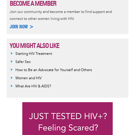
BECOME A MEMBER
Join our community and become a member to find support and
connect to other women living with HIV.
JOIN NOW >
YOU MIGHT ALSO LIKE
Informative
Starting HIV Treatment
message
Safer Sex
How to Be an Advocate for Yourself and Others
Women and HIV
What Are HIV & AIDS?