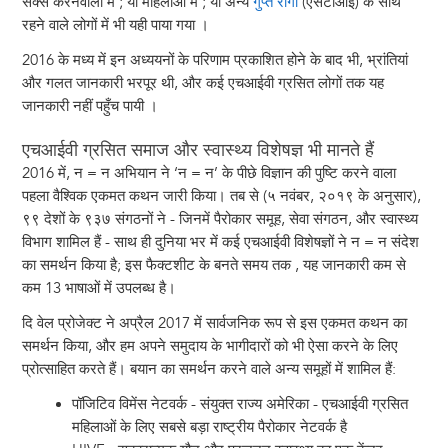
सेक्स करनेवालों में ; या महिलाओं में ; या अन्य
गुप्त रोगों
(एसटीआई) के साथ
रहने वाले लोगों में भी यही पाया गया ।
2016 के मध्य में इन अध्ययनों के परिणाम प्रकाशित होने के बाद भी, भ्रांतियां
और गलत जानकारी भरपूर थी, और कई एचआईवी ग्रसित लोगों तक यह
जानकारी नहीं पहुँच पायी ।
एचआईवी ग्रसित समाज और स्वास्थ्य विशेषज्ञ भी मानते हैं
2016 में, न = न अभियान ने ‘न = न’ के पीछे विज्ञान की पुष्टि करने वाला
पहला वैश्विक एकमत कथन जारी किया। तब से (५ नवंबर, २०१९ के अनुसार),
९९ देशों के ९३७ संगठनों ने - जिनमें पैरोकार समूह, सेवा संगठन, और स्वास्थ्य
विभाग शामिल हैं - साथ ही दुनिया भर में कई एचआईवी विशेषज्ञों ने न = न संदेश
का समर्थन किया है; इस फैक्टशीट के बनते समय तक , यह जानकारी कम से
कम 13 भाषाओं में उपलब्ध है।
दि वेल प्रोजेक्ट ने अप्रैल 2017 में सार्वजनिक रूप से इस एकमत कथन का
समर्थन किया, और हम अपने समुदाय के भागीदारों को भी ऐसा करने के लिए
प्रोत्साहित करते हैं। बयान का समर्थन करने वाले अन्य समूहों में शामिल हैं:
पॉजिटिव विमेंस नेटवर्क - संयुक्त राज्य अमेरिका - एचआईवी ग्रसित
महिलाओं के लिए सबसे बड़ा राष्ट्रीय पैरोकार नेटवर्क है