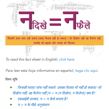
t
s
l
b
e
e
e
a
e
k
o
d
n
r
d
y
o
I
g
e
s
k
n
e
s
r
t
To read this fact sheet in English,
click here
.
Para leer esta hoja informativa en español,
haga clic aquí
.
विषय सूचि
जिसकी मात्रा जांच नहीं सकते: उसका फैलाव भी नहीं हो सकता/ जो
दिखेगा नहीं, वह फैलेगा नहीं [न = न (न दिखेगा, न फैलेगा)] क्या है?
एचआईवी उपचार, न = न कैसे बनाता है?
न = न के पीछे अनुसंधान