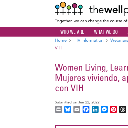
Together, we can change the course o
WHO WE ARE
WHAT WE DO
Home
HIV Information
Webinars
Breadcrumb
VIH
Women Living, Learn
Mujeres viviendo, a
con VIH
Submitted on Jun 22, 2022
P
B
E
F
L
M
P
r
l
m
a
i
e
i
i
u
a
c
n
s
n
r
Image