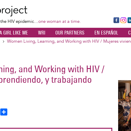
Skip
to
main
Fa
Ins
L
f the HIV epidemic…
one woman at a time.
content
ce
ta
k
A GIRL LIKE ME
WRI
OUR PARTNERS
EN ESPAÑOL
C
bo
gr
d
ok
a
n
Women Living, Learning, and Working with HIV / Mujeres vivie
m
ing, and Working with HIV /
prendiendo, y trabajando
Image
T
S
h
h
a