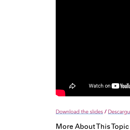
Download the slides
/
Descargue
More About This Topic 