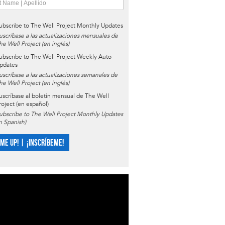
ubscribe to The Well Project Monthly Updates
uscríbase a las actualizaciones mensuales de
he Well Project (en inglés)
ubscribe to The Well Project Weekly Auto
pdates
uscríbase a las actualizaciones semanales de
he Well Project (en inglés)
uscríbase al boletín mensual de The Well
roject (en español)
ubscribe to The Well Project Monthly Updates
in Spanish)
 ME UP! | ¡INSCRÍBEME!