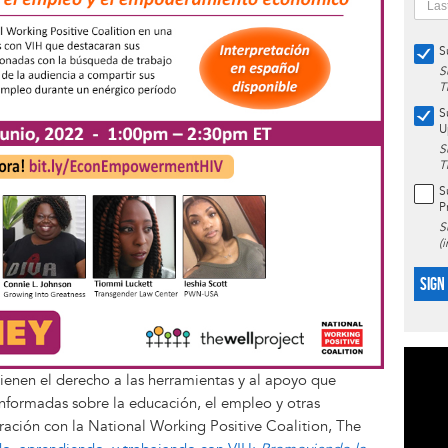
S
S
T
S
U
S
T
S
P
S
(
SIGN
ienen el derecho a las herramientas y al apoyo que
informadas sobre la educación, el empleo y otras
ación con la National Working Positive Coalition, The