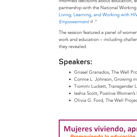
informed decisions about education, 
partnership with the National Working 
Living, Learning, and Working with HI
Empowerment
."
The session featured a panel of women 
work and education – including challe
they revealed.
Speakers:
Grissel Granados, The Well Pro
Connie L. Johnson, Growing in
Tiommi Luckett, Transgender 
Ieshia Scott, Positive Women’
Olivia G. Ford, The Well Projec
Image