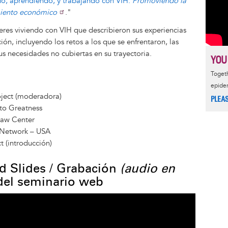
do, aprendiendo, y trabajando con VIH:
Promoviendo la
miento económico
."
eres viviendo con VIH que describieron sus experiencias
ión, incluyendo los retos a los que se enfrentaron, las
sus necesidades no cubiertas en su trayectoria.
YOU
Togeth
epide
oject (moderadora)
PLEA
to Greatness
Law Center
s Network – USA
t (introducción)
d Slides / Grabación
(audio en
 del seminario web