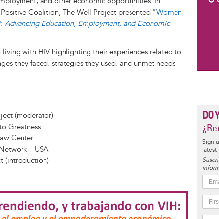
employment, and other economic opportunities. In
Positive Coalition, The Well Project presented "
Women
V:
Advancing Education, Employment, and Economic
living with HIV highlighting their experiences related to
nges they faced, strategies they used, and unmet needs
DO 
ject (moderator)
¿Rec
to Greatness
Law Center
Sign u
s Network – USA
latest
t (introduction)
Suscrí
inform