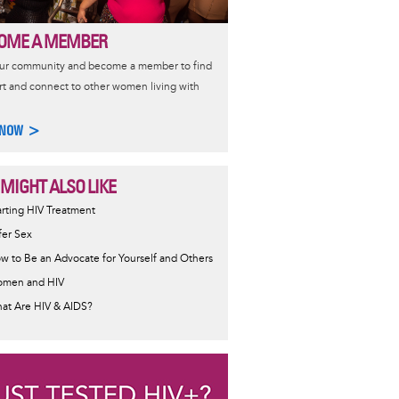
OME A MEMBER
our community and become a member to find
t and connect to other women living with
 NOW >
 MIGHT ALSO LIKE
ormative
arting HIV Treatment
sage
fer Sex
w to Be an Advocate for Yourself and Others
men and HIV
at Are HIV & AIDS?