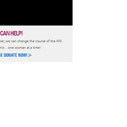
 CAN HELP!
er, we can change the course of the HIV
mic…one woman at a time!
SE DONATE NOW!>