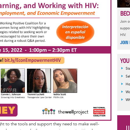
e
r
a
e
BEC
d
Join 
suppor
HIV.
JOIN
YOU
Inf
St
mes
Sa
Ho
Wo
Wh
ight to the tools and support they need to make well-