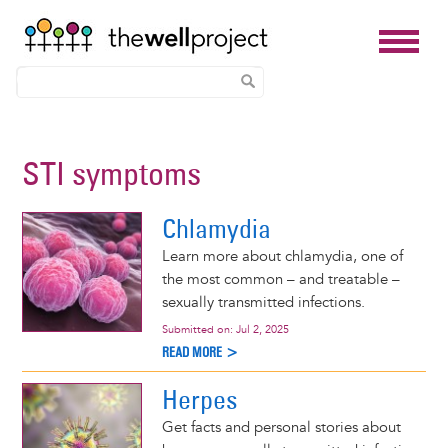
Skip
to
STI symptoms
main
content
Chlamydia
Learn more about chlamydia, one of
the most common – and treatable –
sexually transmitted infections.
Submitted on:
Jul 2, 2025
READ MORE >
Herpes
Get facts and personal stories about