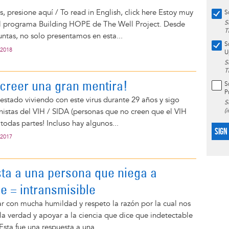
s, presione aquí / To read in English, click here Estoy muy
S
S
l programa Building HOPE de The Well Project. Desde
T
ntas, no solo presentamos en esta...
S
 2018
U
S
T
creer una gran mentira!
S
P
estado viviendo con este virus durante 29 años y sigo
S
istas del VIH / SIDA (personas que no creen que el VIH
(
 todas partes! Incluso hay algunos...
SIGN
 2017
ta a una persona que niega a
e = intransmisible
ar con mucha humildad y respeto la razón por la cual nos
a verdad y apoyar a la ciencia que dice que indetectable
Esta fue una respuesta a una...