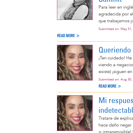
Para leer en inglé
agradecida por e
que trabajamos ju
Submitted on:
May 31,
READ MORE >
Queriendo 
¡Ten cuidado! He 
viendo a negacion
existe) ¡siguen en
Submitted on:
Aug 30,
READ MORE >
Mi respues
indetectabl
Tratare de explic
hace daño negar l
= intransmisible! 