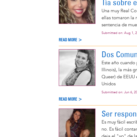
Tía sobre e
Una muy Real Con
ellas tomaron la 
sentencia de mue
Submitted on:
Aug 1, 
READ MORE >
Dos Comun
Este año cuando 
Illinois), la más
Queer) de EEUU e
Unidos
Submitted on:
Jun 6, 2
READ MORE >
Ser respon
Es muy fácil escrib
no. Es fácil cont
deja el "yo" de l