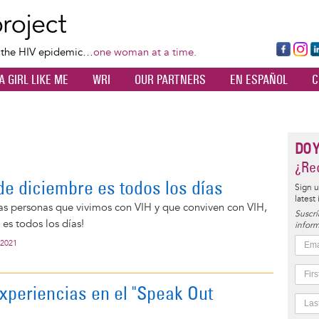
Skip
to
main
Fa
Ins
L
f the HIV epidemic…
one woman at a time.
content
ce
ta
k
A GIRL LIKE ME
WRI
OUR PARTNERS
EN ESPAÑOL
C
bo
gr
d
ok
a
n
m
DO 
¿Rec
de diciembre es todos los días
Sign u
latest
as personas que vivimos con VIH y que conviven con VIH,
Suscrí
 es todos los días!
inform
 2021
xperiencias en el "Speak Out