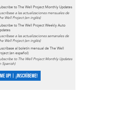
ubscribe to The Well Project Monthly Updates
uscríbase a las actualizaciones mensuales de
he Well Project (en inglés)
ubscribe to The Well Project Weekly Auto
pdates
uscríbase a las actualizaciones semanales de
he Well Project (en inglés)
uscríbase al boletín mensual de The Well
roject (en español)
ubscribe to The Well Project Monthly Updates
in Spanish)
 ME UP! | ¡INSCRÍBEME!