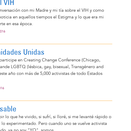
l VIH
versación con mi Madre y mi tía sobre el VIH y como
noticia en aquellos tiempos el Estigma y lo que era mi
rte en esa época.
2016
idades Unidas
participe en Creating Change Conference (Chicago,
 grande LGBTQ (lésbica, gay, bisexual, Transgénero and
ste año con más de 5,000 activistas de todo Estados
016
sable
ir lo que he vivido, si sufrí, si lloré, si me levanté rápido o
ar lo experimentado. Pero cuando uno se vuelve activista
ado, ya no soy "YO", somos...