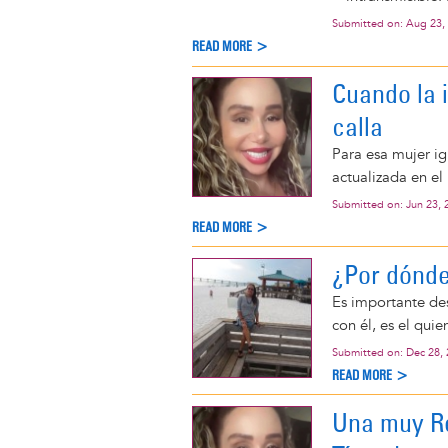
Submitted on:
Aug 23,
READ MORE >
Cuando la i
calla
Para esa mujer ig
actualizada en el 
Submitted on:
Jun 23, 
READ MORE >
¿Por dónd
Es importante de
con él, es el qui
Submitted on:
Dec 28,
READ MORE >
Una muy Re