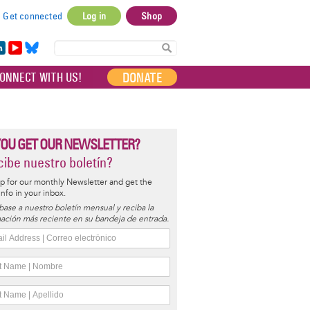
Get connected
Log in
Shop
User
account
in
Yo
Bl
menu
e
uT
ue
DONATE
ONNECT WITH US!
I
ub
sky
e
YOU GET OUR NEWSLETTER?
ibe nuestro boletín?
p for our monthly Newsletter and get the
 info in your inbox.
base a nuestro boletín mensual y reciba la
ación más reciente en su bandeja de entrada.