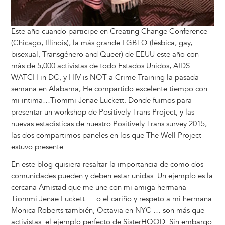
Este año cuando participe en Creating Change Conference
(Chicago, Illinois), la más grande LGBTQ (lésbica, gay,
bisexual, Transgénero and Queer) de EEUU este año con
más de 5,000 activistas de todo Estados Unidos, AIDS
WATCH in DC, y HIV is NOT a Crime Training la pasada
semana en Alabama, He compartido excelente tiempo con
mi intima…Tiommi Jenae Luckett. Donde fuimos para
presentar un workshop de Positively Trans Project, y las
nuevas estadísticas de nuestro Positively Trans survey 2015,
las dos compartimos paneles en los que The Well Project
estuvo presente.
En este blog quisiera resaltar la importancia de como dos
comunidades pueden y deben estar unidas. Un ejemplo es la
cercana Amistad que me une con mi amiga hermana
Tiommi Jenae Luckett … o el cariño y respeto a mi hermana
Monica Roberts también, Octavia en NYC … son más que
activistas el ejemplo perfecto de SisterHOOD. Sin embargo