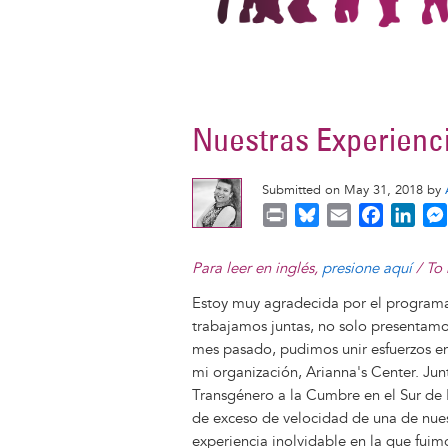
Nuestras Experienci
Submitted on May 31, 2018 by
P
B
E
F
L
r
l
m
a
i
i
u
a
c
n
Para leer en inglés,
presione aquí
/ To 
n
e
i
e
k
Estoy muy agradecida por el program
t
s
l
b
e
trabajamos juntas, no solo presentamo
k
o
d
mes pasado, pudimos unir esfuerzos ent
y
o
I
mi organización, Arianna's Center. Jun
k
n
Transgénero a la Cumbre en el Sur de Fl
de exceso de velocidad de una de nuest
experiencia inolvidable en la que fu