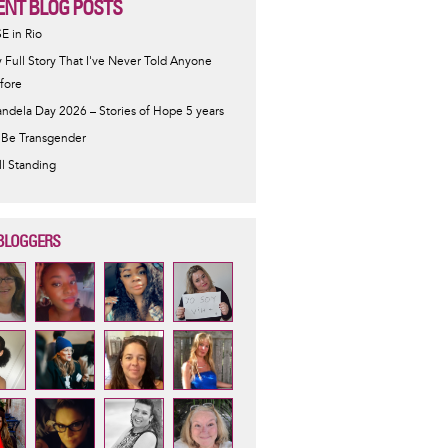
ENT BLOG POSTS
SE in Rio
 Full Story That I've Never Told Anyone
fore
ndela Day 2026 – Stories of Hope 5 years
 Be Transgender
ill Standing
BLOGGERS