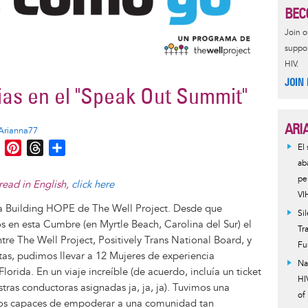
BEC
Join 
suppor
HIV.
JOIN
as en el "Speak Out Summit"
ARI
Arianna77
M
P
T
S
El
e
i
h
h
ab
s
n
r
a
pe
read in English,
click here
s
t
e
r
VI
a Building HOPE de The Well Project. Desde que
e
e
a
e
Si
s en esta Cumbre (en Myrtle Beach, Carolina del Sur) el
n
r
d
Tr
re The Well Project, Positively Trans National Board, y
g
e
s
Fu
tas, pudimos llevar a 12 Mujeres de experiencia
e
s
Na
orida. En un viaje increíble (de acuerdo, incluía un ticket
r
t
HI
ras conductoras asignadas ja, ja, ja). Tuvimos una
of
imos capaces de empoderar a una comunidad tan