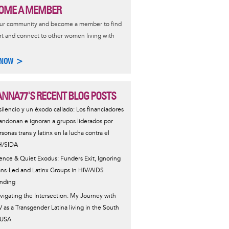
OME A MEMBER
our community and become a member to find
t and connect to other women living with
 NOW >
ANNA77'S RECENT BLOG POSTS
 silencio y un éxodo callado: Los financiadores
andonan e ignoran a grupos liderados por
rsonas trans y latinx en la lucha contra el
H/SIDA
lence & Quiet Exodus: Funders Exit, Ignoring
ans-Led and Latinx Groups in HIV/AIDS
nding
vigating the Intersection: My Journey with
V as a Transgender Latina living in the South
 USA