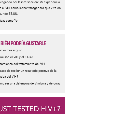
vegando por la intersección: Mi experiencia
n el VIH como latina transgénero que vive en
 sur de EE.UU.
icas como Yo
BIÉN PODRÍA GUSTARLE
ormative
 sexo más seguro
sage
ué son el VIH y el SIDA?
 comienzo del tratamiento del VIH
caba de recibir un resultado positivo de la
ueba del VIH?
mo ser una defensora de sí misma y de otras