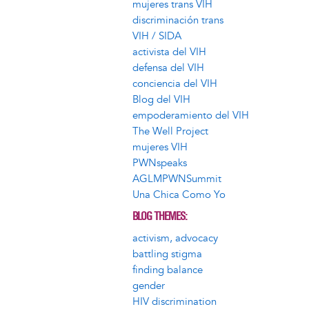
mujeres trans VIH
discriminación trans
VIH / SIDA
activista del VIH
defensa del VIH
conciencia del VIH
Blog del VIH
empoderamiento del VIH
The Well Project
mujeres VIH
PWNspeaks
AGLMPWNSummit
Una Chica Como Yo
BLOG THEMES
activism, advocacy
battling stigma
finding balance
gender
HIV discrimination