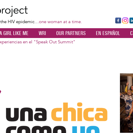
Skip
to
main
Fa
Ins
L
f the HIV epidemic…
one woman at a time.
content
ce
ta
k
A GIRL LIKE ME
WRI
OUR PARTNERS
EN ESPAÑOL
C
bo
gr
d
ok
a
n
xperiencias en el "Speak Out Summit"
m
Image