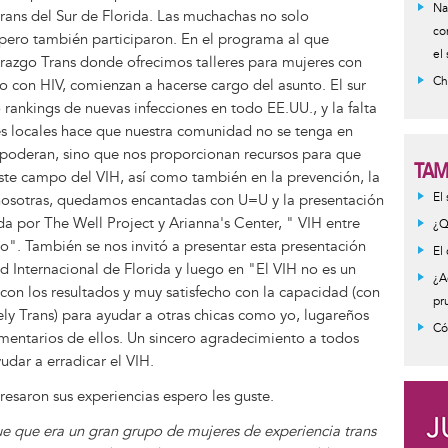
Na
rans del Sur de Florida. Las muchachas no solo
co
 pero también participaron. En el programa al que
el
derazgo Trans donde ofrecimos talleres para mujeres con
Ch
do con HIV, comienzan a hacerse cargo del asunto. El sur
 rankings de nuevas infecciones en todo EE.UU., y la falta
s locales hace que nuestra comunidad no se tenga en
mpoderan, sino que nos proporcionan recursos para que
TAM
te campo del VIH, así como también en la prevención, la
Inf
El
 nosotras, quedamos encantadas con U=U y la presentación
mes
a por The Well Project y Arianna's Center, " VIH entre
¿Q
do". También se nos invitó a presentar esta presentación
El
 Internacional de Florida y luego en "El VIH no es un
¿A
on los resultados y muy satisfecho con la capacidad (con
pr
ely Trans) para ayudar a otras chicas como yo, lugareños
Có
entarios de ellos. Un sincero agradecimiento a todos
udar a erradicar el VIH.
resaron sus experiencias espero les guste.
e que era un gran grupo de mujeres de experiencia trans