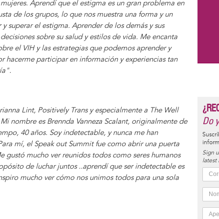
mujeres. Aprendí que el estigma es un gran problema en
usta de los grupos, lo que nos muestra una forma y un
 y superar el estigma. Aprender de los demás y sus
decisiones sobre su salud y estilos de vida. Me encanta
bre el VIH y las estrategias que podemos aprender y
r hacerme participar en información y experiencias tan
ía".
¿RE
nna Lint, Positively Trans y especialmente a The Well
Do y
 Mi nombre es Brennda Vanneza Scalant, originalmente de
iempo, 40 años. Soy indetectable, y nunca me han
Suscrí
inform
 Para mí, el Speak out Summit fue como abrir una puerta
Sign u
Me gustó mucho ver reunidos todos como seres humanos
latest
opósito de luchar juntos ..aprendí que ser indetectable es
 inspiro mucho ver cómo nos unimos todos para una sola