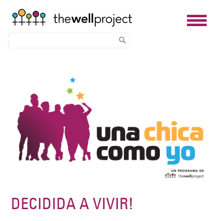
Skip
Image
to
main
content
DECIDIDA A VIVIR!