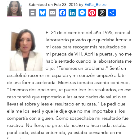
Submitted on Feb 23, 2016 by
EriKa_Belize
P
B
E
F
L
M
P
T
S
r
l
m
a
i
e
i
h
h
i
u
a
c
n
s
n
r
a
El 24 de diciembre del año 1995, entre al
n
e
i
e
k
s
t
e
r
laboratorio privado que quedaba frente a
t
s
l
b
e
e
e
a
e
mi casa para recoger mis resultados de
k
o
d
n
r
d
mi prueba de VIH. Abrí la puerta, y no me
y
o
I
g
e
s
había sentado cuando la laboratorista me
k
n
e
s
dijo: "Tenemos un problema." Sentí un
r
t
escalofrió recorrer mi espalda y mi corazón empezó a latir
de una forma acelerada. Mientras tomaba asiento continuo,
"Tenemos dos opciones, te puedo leer los resultados, en ese
caso tendré que reportarlo a las autoridades de salud o te
llevas el sobre y lees el resultado en tu casa." Le pedí que
ella me los leerá y que le dije que no me importaba si los
compartía con alguien. Como sospechaba mi resultado fue
reactivo. No llore, no grite, de hecho no hice nada, estaba
paralizada, estaba entumida, ya estaba pensando en mi