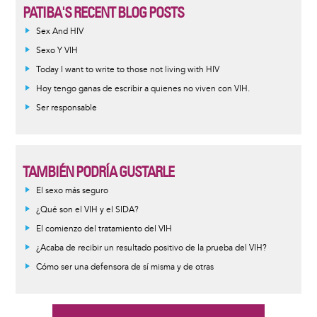
PATIBA'S RECENT BLOG POSTS
Sex And HIV
Sexo Y VIH
Today I want to write to those not living with HIV
Hoy tengo ganas de escribir a quienes no viven con VIH.
Ser responsable
TAMBIÉN PODRÍA GUSTARLE
Informative
El sexo más seguro
message
¿Qué son el VIH y el SIDA?
El comienzo del tratamiento del VIH
¿Acaba de recibir un resultado positivo de la prueba del VIH?
Cómo ser una defensora de sí misma y de otras