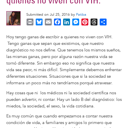
quienes no viven con VIH.
Submitted on Jul 25, 2016 by
Patiba
P
B
E
F
L
M
P
T
S
r
l
m
a
i
e
i
h
h
i
u
a
c
n
s
n
r
a
Hoy tengo ganas de escribir a quienes no viven con VIH.
n
e
i
e
k
s
t
e
r
Tengo ganas que sepan que existimos, que nuestro
t
s
l
b
e
e
e
a
e
diagnóstico no nos define. Que tenemos los mismos sueños,
k
o
d
n
r
d
las mismas ganas, pero por alguna razón nuestra vida se
y
o
I
g
e
s
tornó diferente. Sin embargo eso no significa que nuestra
k
n
e
s
vida sea peor, ni más difícil. Simplemente debemos enfrentar
r
t
diferentes situaciones. Situaciones que si la sociedad se
informara un poco más no tendríamos porqué atravesar.
Hay cosas que ni los médicos ni la sociedad científica nos
pueden advertir, ni contar. Hay un lado B del diagnóstico: los
miedos, la sociedad, el sexo, la vida cotidiana.
Es muy común que cuando empezamos a contar nuestra
condición de vida, a familiares y amigos lo primero que