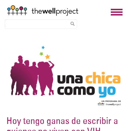
Skip
Image
to
main
content
Hoy tengo ganas de escribir a