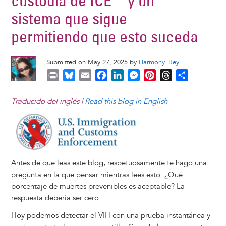
custodia de ICE—y un
sistema que sigue
permitiendo que esto suceda
Submitted on May 27, 2025 by
Harmony_Rey
P
B
E
F
L
M
P
T
S
r
l
m
a
i
e
i
h
h
i
u
a
c
n
s
n
r
a
Traducido del inglés |
Read this blog in English
n
e
i
e
k
s
t
e
r
Image
t
s
l
b
e
e
e
a
e
k
o
d
n
r
d
y
o
I
g
e
s
k
n
e
s
Antes de que leas este blog, respetuosamente te hago una
r
t
pregunta en la que pensar mientras lees esto. ¿Qué
porcentaje de muertes prevenibles es aceptable? La
respuesta debería ser cero.
Hoy podemos detectar el VIH con una prueba instantánea y