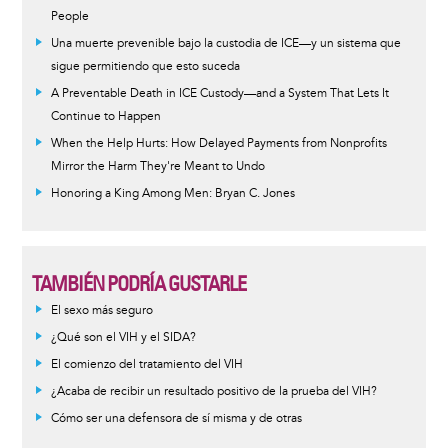
People
Una muerte prevenible bajo la custodia de ICE—y un sistema que
sigue permitiendo que esto suceda
A Preventable Death in ICE Custody—and a System That Lets It
Continue to Happen
When the Help Hurts: How Delayed Payments from Nonprofits
Mirror the Harm They're Meant to Undo
Honoring a King Among Men: Bryan C. Jones
TAMBIÉN PODRÍA GUSTARLE
Informative
El sexo más seguro
message
¿Qué son el VIH y el SIDA?
El comienzo del tratamiento del VIH
¿Acaba de recibir un resultado positivo de la prueba del VIH?
Cómo ser una defensora de sí misma y de otras