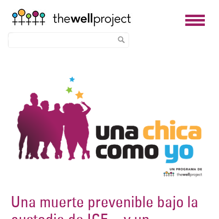
Skip
Image
to
main
content
Una muerte prevenible bajo la