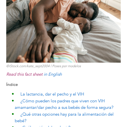
t
s
l
b
e
e
e
a
e
k
o
d
n
r
d
y
o
I
g
e
s
k
n
e
s
r
t
©iStock.com/kate_sept2004 | Poses por modelos
Read this fact sheet
in English
Índice
La lactancia, dar el pecho y el VIH
¿Cómo pueden los padres que viven con VIH
amamantar/dar pecho a sus bebés de forma segura?
¿Qué otras opciones hay para la alimentación del
bebé?