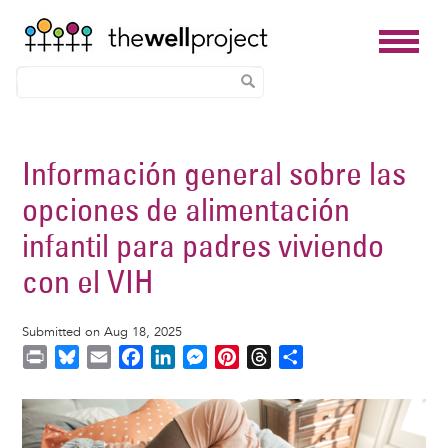
Skip
to
Información general sobre las
main
opciones de alimentación
content
infantil para padres viviendo
con el VIH
Submitted on Aug 18, 2025
P
B
E
F
L
M
P
T
S
r
l
m
a
i
e
i
h
h
i
u
a
c
n
s
n
r
a
Image
n
e
i
e
k
s
t
e
r