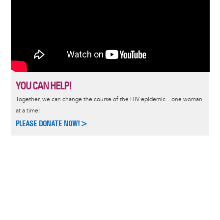
YOU CAN HELP!
Together, we can change the course of the HIV epidemic…one woman
at a time!
PLEASE DONATE NOW!>