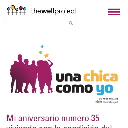
Skip
Image
to
main
content
Mi aniversario numero 35