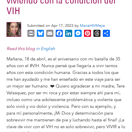
viviendo con la condición del
VIH
Submitted on Apr 17, 2023 by
MariaHIVMejia
P
B
E
F
L
M
P
T
S
r
l
m
a
i
e
i
h
h
i
u
a
c
n
s
n
r
a
Read this blog
in English
n
e
i
e
k
s
t
e
r
Mañana, 18 de abril, es el aniversario con mi batalla de 35
t
s
l
b
e
e
e
a
e
años con el #VIH. Nunca pensé que llegaría a vivir tantos
k
o
d
n
r
d
años con esta condición humana. Gracias a todos los que
y
o
I
g
e
s
me han ayudado y me han enseñado en este viaje para ser
k
n
e
s
un mejor ser humano. ❤️ Quiero agradecer a mi madre, Tere
r
t
Velasquez, por ser mi roca y por estar siempre ahí para mí,
incluso como una adolescente problemática y violenta que
solo vivió y vio dolor y violencia. Pero con su ejemplo, y
para mí personalmente, ¡Mi Dios y determinación para
sobrevivir me mantienen de pie y luchando hasta el final! ¡La
clave de vivir con el VIH no es solo sobrevivir, pero VIVIR a lo