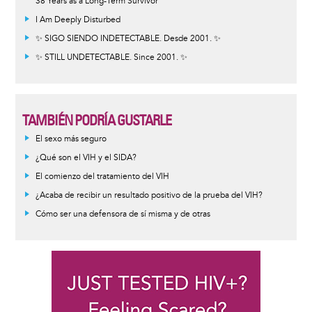
38 Years as a Long-Term Survivor
I Am Deeply Disturbed
✨ SIGO SIENDO INDETECTABLE. Desde 2001. ✨
✨ STILL UNDETECTABLE. Since 2001. ✨
TAMBIÉN PODRÍA GUSTARLE
Informative
El sexo más seguro
message
¿Qué son el VIH y el SIDA?
El comienzo del tratamiento del VIH
¿Acaba de recibir un resultado positivo de la prueba del VIH?
Cómo ser una defensora de sí misma y de otras