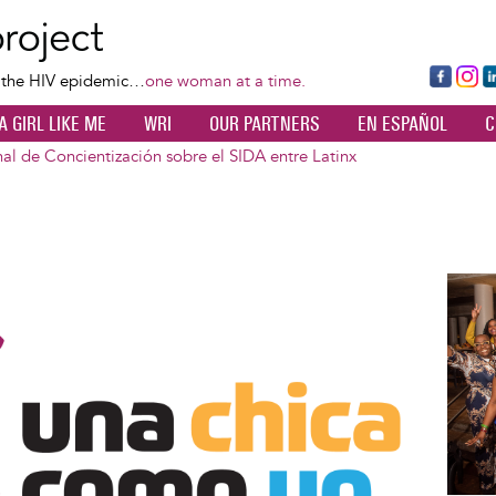
Skip
to
main
Fa
Ins
L
f the HIV epidemic…
one woman at a time.
content
ce
ta
k
A GIRL LIKE ME
WRI
OUR PARTNERS
EN ESPAÑOL
C
bo
gr
d
ok
a
n
al de Concientización sobre el SIDA entre Latinx
m
Image