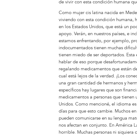
de vivir con esta condición humana q
Como mujer cis latina nacida en Medel
viviendo con esta condición humana, 
en los Estados Unidos, que está un po
apoyo. Verán, en nuestros países, e inc
estamos enfrentando, por ejemplo, prob
indocumentados tienen muchas dificult
tienen miedo de ser deportados. Esta 
hablar de eso porque desafortunadam
regalando medicamentos que están des
cual está lejos de la verdad. ¡Los co
una gran cantidad de hermanos y herm
específicos hay lugares que son financ
medicamentos a personas que tienen un
Unidos. Como mencioné, el idioma es 
días para que esto cambie. Muchos en
pueden comunicarse en su lengua mater
nos afectan en conjunto. En América 
horrible. Muchas personas ni siquiera