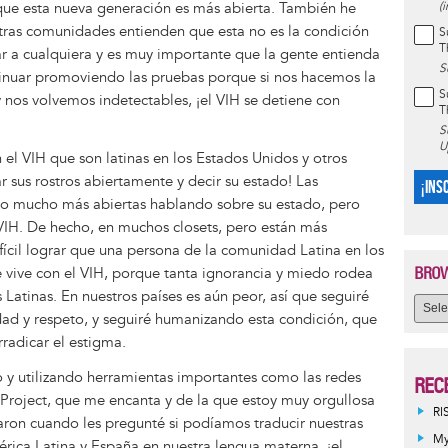
que esta nueva generación es más abierta. También he
(
tras comunidades entienden que esta no es la condición
S
T
r a cualquiera y es muy importante que la gente entienda
S
inuar promoviendo las pruebas porque si nos hacemos la
S
nos volvemos indetectables, ¡el VIH se detiene con
T
S
U
 el VIH que son latinas en los Estados Unidos y otros
ar sus rostros abiertamente y decir su estado! Las
¡INS
 mucho más abiertas hablando sobre su estado, pero
 VIH. De hecho, en muchos closets, pero están más
ifícil lograr que una persona de la comunidad Latina en los
BROW
vive con el VIH, porque tanta ignorancia y miedo rodea
Latinas. En nuestros países es aún peor, así que seguiré
ad y respeto, y seguiré humanizando esta condición, que
rradicar el estigma.
 y utilizando herramientas importantes como las redes
REC
 Project, que me encanta y de la que estoy muy orgullosa
RI
aron cuando les pregunté si podíamos traducir nuestras
My
rica Latina y España en nuestra lengua materna, ¡el