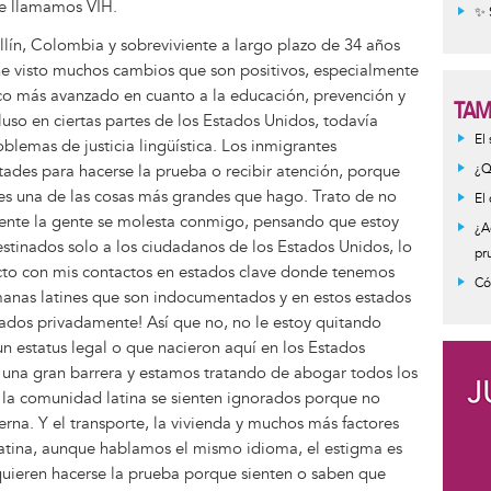
ue llamamos VIH.
✨ 
lín, Colombia y sobreviviente a largo plazo de 34 años
he visto muchos cambios que son positivos, especialmente
co más avanzado en cuanto a la educación, prevención y
TAM
luso en ciertas partes de los Estados Unidos, todavía
Inf
El
lemas de justicia lingüística. Los inmigrantes
mes
ades para hacerse la prueba o recibir atención, porque
¿Q
es una de las cosas más grandes que hago. Trato de no
El
ente la gente se molesta conmigo, pensando que estoy
¿A
tinados solo a los ciudadanos de los Estados Unidos, lo
pr
necto con mis contactos en estados clave donde tenemos
Có
anas latines que son indocumentados y en estos estados
iados privadamente! Así que no, no le estoy quitando
 estatus legal o que nacieron aquí en los Estados
una gran barrera y estamos tratando de abogar todos los
 la comunidad latina se sienten ignorados porque no
na. Y el transporte, la vivienda y muchos más factores
Latina, aunque hablamos el mismo idioma, el estigma es
 quieren hacerse la prueba porque sienten o saben que