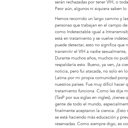
serán rechazadas por tener VIH, o toda
Peor aún, algunos ni siquiera saben lo 
Hemos recorrido un largo camino y las r
personas que trabajan en el campo de 
como Indetectable igual a Intransmisibl
está en tratamiento y se vuelve indetec
puede detectar, esto no significa que n
transmitir el VIH a nadie sexualmente, 
Durante muchos años, muchos no pudie
respaldaría esto. Bueno, ya ven, ¡la ci
noticia, pero fui atacada, no solo en 
Latina por mi propia comunidad porqu
nuestros países. Fue muy difícil hacer
tratamiento funciona. Como les dije m
(TasP por sus siglas en ingles), ¡tienes 
gente de todo el mundo, especialmente
finalmente aceptaron la ciencia. ¡Esto
se está haciendo más educación y pre
reservadas. Como siempre digo, es co