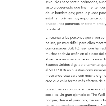
sexo. Nos hace sentir incómodos, aun
visto u observado que finalmente nues
de un hombre gay; ¡esto le puede pasa
esto! También es muy importante cont
prueba, nos ponemos en tratamiento y 
nosotros!
En cuanto a las personas que viven con
países, ¡es muy difícil para ellos mostr
comunidades LGBTQI siempre han sido
muchas todavía están en el closet del
abiertos a mostrar sus caras. Es muy d
Estados Unidos diga abiertamente que 
al VIH / SIDA en nuestras comunidades 
mostrando esta cara con mucha dignid
creo que es la forma más efectiva de e
Los activistas continuaremos educando
sociales. Un gran ejemplo es The Well
porque, desde el principio, me escuch
hojas informativas y expandirnos a Amé