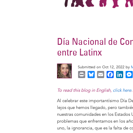
Día Nacional de Con
entre Latinx
Submitted on Oct 12, 2022 by
M
P
B
E
F
L
r
l
m
a
i
i
u
a
c
n
To read this blog in English,
click here
.
n
e
i
e
k
Al celebrar este importantísimo Día De
t
s
l
b
e
lejos que hemos llegado, pero también
k
o
d
nuestras comunidades en los Estados 
y
o
I
problemas que enfrentamos en los año
k
n
uno, la ignorancia, que es la falta de