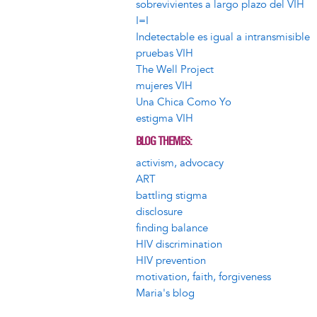
sobrevivientes a largo plazo del VIH
I=I
Indetectable es igual a intransmisible
pruebas VIH
The Well Project
mujeres VIH
Una Chica Como Yo
estigma VIH
BLOG THEMES
activism, advocacy
ART
battling stigma
disclosure
finding balance
HIV discrimination
HIV prevention
motivation, faith, forgiveness
Maria's blog