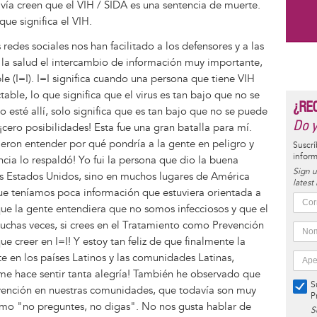
vía creen que el VIH / SIDA es una sentencia de muerte.
que significa el VIH.
edes sociales nos han facilitado a los defensores y a las
la salud el intercambio de información muy importante,
e (I=I). I=I significa cuando una persona que tiene VIH
table, lo que significa que el virus es tan bajo que no se
¿RE
o esté allí, solo significa que es tan bajo que no se puede
Do y
¡cero posibilidades! Esta fue una gran batalla para mí.
ron entender por qué pondría a la gente en peligro y
Suscrí
inform
encia lo respaldó! Yo fui la persona que dio la buena
Sign u
los Estados Unidos, sino en muchos lugares de América
latest
e teníamos poca información que estuviera orientada a
 que la gente entendiera que no somos infecciosos y que el
uchas veces, si crees en el Tratamiento como Prevención
que creer en I=I! Y estoy tan feliz de que finalmente la
 en los países Latinos y las comunidades Latinas,
 me hace sentir tanta alegría! También he observado que
S
vención en nuestras comunidades, que todavía son muy
P
mo "no preguntes, no digas". No nos gusta hablar de
S