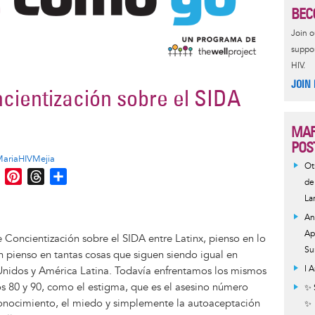
BEC
Join 
suppor
HIV.
JOIN
cientización sobre el SIDA
MAR
POS
ariaHIVMejia
Ot
M
P
T
S
de
e
i
h
h
La
s
n
r
a
An
s
t
e
r
Ap
 Concientización sobre el SIDA entre Latinx, pienso en lo
e
e
a
e
Su
 pienso en tantas cosas que siguen siendo igual en
n
r
d
I 
Unidos y América Latina. Todavía enfrentamos los mismos
g
e
s
s 80 y 90, como el estigma, que es el asesino número
✨ 
e
s
 conocimiento, el miedo y simplemente la autoaceptación
✨
r
t