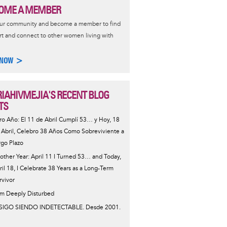
OME A MEMBER
our community and become a member to find
t and connect to other women living with
 NOW >
IAHIVMEJIA'S RECENT BLOG
TS
ro Año: El 11 de Abril Cumplí 53… y Hoy, 18
 Abril, Celebro 38 Años Como Sobreviviente a
rgo Plazo
other Year: April 11 I Turned 53… and Today,
ril 18, I Celebrate 38 Years as a Long-Term
rvivor
Am Deeply Disturbed
SIGO SIENDO INDETECTABLE. Desde 2001.