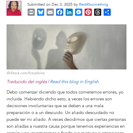
Submitted on Dec 3, 2025 by
Red40something
P
B
E
F
L
M
P
T
S
r
l
m
a
i
e
i
h
h
i
u
a
c
n
s
n
r
a
Image
n
e
i
e
k
s
t
e
r
t
s
l
b
e
e
e
a
e
k
o
d
n
r
d
y
o
I
g
e
s
k
n
e
s
r
t
©iStock.com/fcscafeine
Traducido del inglés |
Read this blog in English
Debo comenzar diciendo que todos cometemos errores, yo
incluida. Habiendo dicho esto, a veces los errores son
decisiones involuntarias que se deben a una mala
preparación o a un descuido. Un aliado descuidado no
puede ser mi aliado. A veces decidimos que ciertas personas
son aliadas a nuestra causa porque tenemos experiencias en