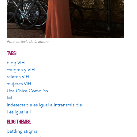
Foto cortesía de la autora
TAGS
blog VIH
estigma y VIH
relatos VIH
mujeres VIH
Una Chica Como Yo
I=I
Indetectable es igual a intransmisible
i es igual a i
BLOG THEMES
battling stigma