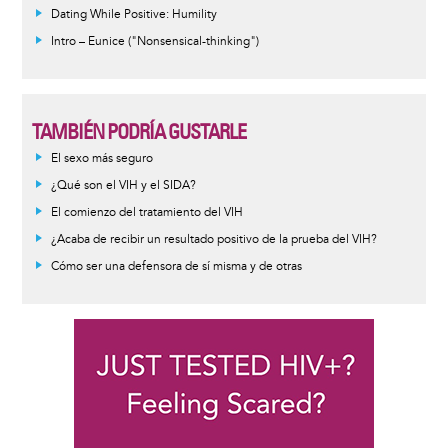
Dating While Positive: Humility
Intro – Eunice ("Nonsensical-thinking")
TAMBIÉN PODRÍA GUSTARLE
Informative
El sexo más seguro
message
¿Qué son el VIH y el SIDA?
El comienzo del tratamiento del VIH
¿Acaba de recibir un resultado positivo de la prueba del VIH?
Cómo ser una defensora de sí misma y de otras