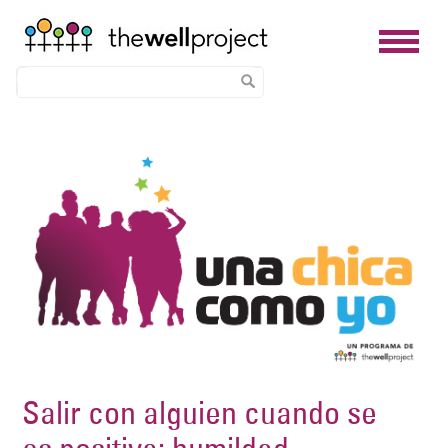
Skip
Image
to
main
content
Salir con alguien cuando se