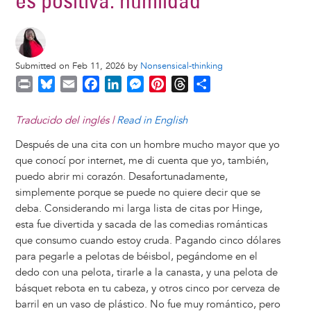
es positiva: humildad
Submitted on Feb 11, 2026 by
Nonsensical-thinking
P
B
E
F
L
M
P
T
S
r
l
m
a
i
e
i
h
h
i
u
a
c
n
s
n
r
a
Traducido del inglés |
Read in English
n
e
i
e
k
s
t
e
r
Después de una cita con un hombre mucho mayor que yo
t
s
l
b
e
e
e
a
e
que conocí por internet, me di cuenta que yo, también,
k
o
d
n
r
d
puedo abrir mi corazón. Desafortunadamente,
y
o
I
g
e
s
simplemente porque se puede no quiere decir que se
k
n
e
s
deba. Considerando mi larga lista de citas por Hinge,
r
t
esta fue divertida y sacada de las comedias románticas
que consumo cuando estoy cruda. Pagando cinco dólares
para pegarle a pelotas de béisbol, pegándome en el
dedo con una pelota, tirarle a la canasta, y una pelota de
básquet rebota en tu cabeza, y otros cinco por cerveza de
barril en un vaso de plástico. No fue muy romántico, pero