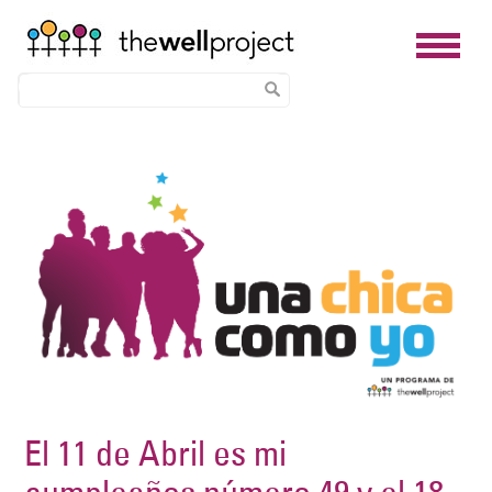
Skip
Image
to
main
content
El 11 de Abril es mi