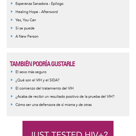
Esperanza Sanadora - Epílogo
Healing Hope - Afterword
Yes, You Can
Sí se puede
A New Person
TAMBIÉN PODRÍA GUSTARLE
Informative
El sexo más seguro
message
¿Qué son el VIH y el SIDA?
El comienzo del tratamiento del VIH
¿Acaba de recibir un resultado positivo de la prueba del VIH?
Cómo ser una defensora de sí misma y de otras