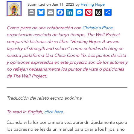
Submitted on Jan 11, 2023 by
Healing Hope
P
B
E
F
L
M
P
T
S
r
l
m
a
i
e
i
h
h
i
u
a
c
n
s
n
r
a
Como parte de una colaboración con
Christie's Place
,
n
e
i
e
k
s
t
e
r
organización asociada de largo tiempo, The Well Project
t
s
l
b
e
e
e
a
e
compartirá historias de su libro "Healing Hope: A woven
k
o
d
n
r
d
tapestry of strength and solace" como entradas de blog en
y
o
I
g
e
s
nuestra plataforma Una Chica Como Yo. Los puntos de vista
k
n
e
s
y opiniones expresados ​​en este proyecto son de los autores y
r
t
no reflejan necesariamente los puntos de vista o posiciones
de The Well Project.
Traducción del relato escrito anónima
To read in English,
click here
.
Cuando vi la luz por primera vez, aprendí rápidamente que a
los padres no se les da un manual para criar a los hijos, sino