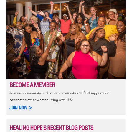
Image
BECOME A MEMBER
Join our community and become a member to find support and
connect to other women living with HIV.
JOIN NOW >
HEALING HOPE'S RECENT BLOG POSTS