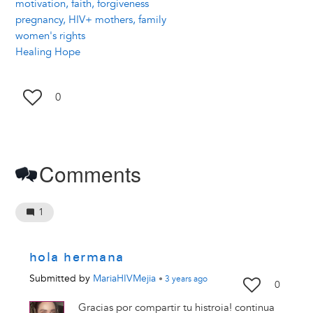
motivation, faith, forgiveness
pregnancy, HIV+ mothers, family
women's rights
Healing Hope
0
Comments
1
hola hermana
Submitted by
MariaHIVMejia
•
3 years
ago
0
Gracias por compartir tu histroia! continua