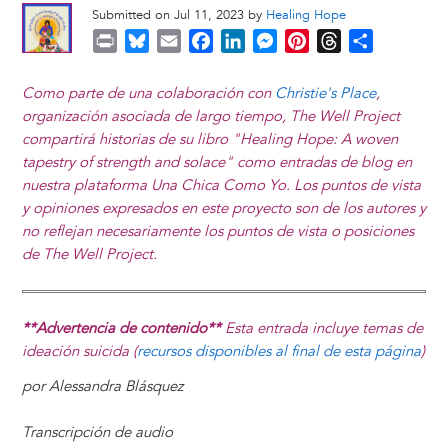
Submitted on Jul 11, 2023 by
Healing Hope
P
B
E
F
L
M
P
T
S
r
l
m
a
i
e
i
h
h
i
u
a
c
n
s
n
r
a
Como parte de una colaboración con
Christie's Place
,
n
e
i
e
k
s
t
e
r
organización asociada de largo tiempo, The Well Project
t
s
l
b
e
e
e
a
e
compartirá historias de su libro "Healing Hope: A woven
k
o
d
n
r
d
tapestry of strength and solace" como entradas de blog en
y
o
I
g
e
s
nuestra plataforma Una Chica Como Yo. Los puntos de vista
k
n
e
s
y opiniones expresados ​​en este proyecto son de los autores y
r
t
no reflejan necesariamente los puntos de vista o posiciones
de The Well Project.
**Advertencia de contenido**
Esta entrada incluye temas de
ideación suicida (
recursos disponibles al final de esta página
)
por Alessandra Blásquez
Transcripción de audio