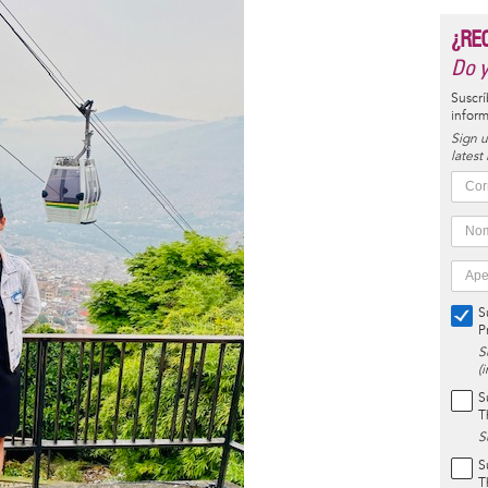
¿RE
Do y
Suscrí
inform
Sign u
latest
S
P
S
(
S
T
S
S
T