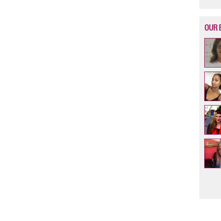
OUR 
Pag