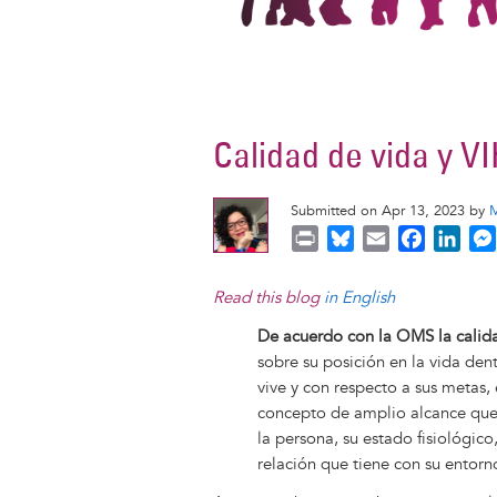
Calidad de vida y V
Submitted on Apr 13, 2023 by
M
P
B
E
F
L
r
l
m
a
i
i
u
a
c
n
Read this blog
in English
n
e
i
e
k
De acuerdo con la OMS la calida
t
s
l
b
e
sobre su posición en la vida dent
k
o
d
vive y con respecto a sus metas,
y
o
I
concepto de amplio alcance que 
k
n
la persona, su estado fisiológico
relación que tiene con su entorn