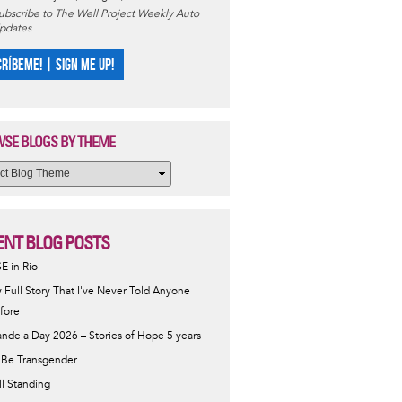
ubscribe to The Well Project Weekly Auto
pdates
CRÍBEME! | SIGN ME UP!
SE BLOGS BY THEME
ENT BLOG POSTS
SE in Rio
 Full Story That I've Never Told Anyone
fore
ndela Day 2026 – Stories of Hope 5 years
 Be Transgender
ill Standing