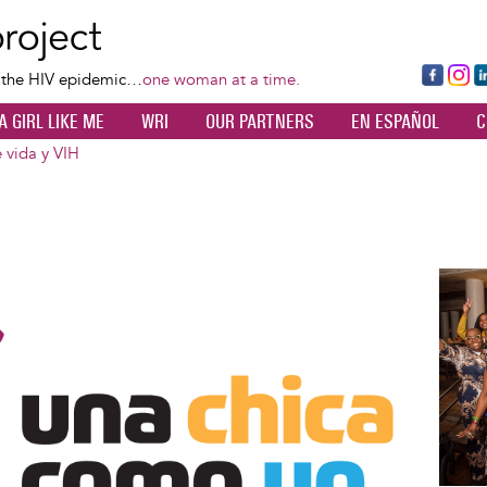
Skip
to
main
Fa
Ins
L
f the HIV epidemic…
one woman at a time.
content
ce
ta
k
A GIRL LIKE ME
WRI
OUR PARTNERS
EN ESPAÑOL
C
bo
gr
d
ok
a
n
 vida y VIH
m
Image