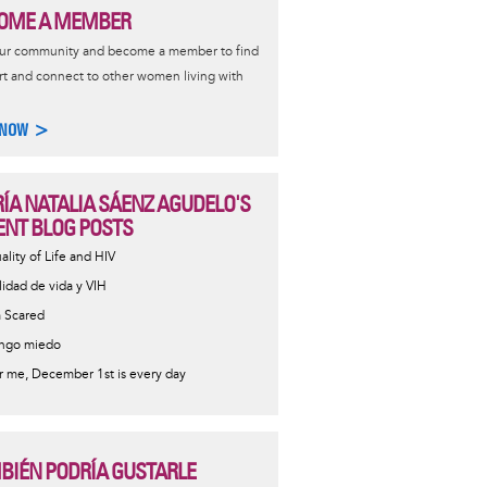
OME A MEMBER
our community and become a member to find
t and connect to other women living with
 NOW >
ÍA NATALIA SÁENZ AGUDELO'S
ENT BLOG POSTS
ality of Life and HIV
lidad de vida y VIH
m Scared
ngo miedo
r me, December 1st is every day
BIÉN PODRÍA GUSTARLE