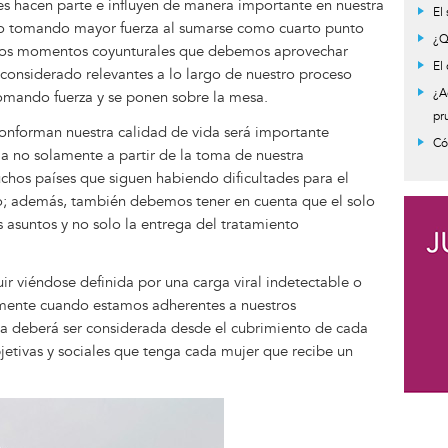
les hacen parte e influyen de manera importante en nuestra
Inf
El
ido tomando mayor fuerza al sumarse como cuarto punto
mes
¿Q
n los momentos coyunturales que debemos aprovechar
El
onsiderado relevantes a lo largo de nuestro proceso
¿A
omando fuerza y se ponen sobre la mesa.
pr
onforman nuestra calidad de vida será importante
Có
ia no solamente a partir de la toma de nuestra
chos países que siguen habiendo dificultades para el
; además, también debemos tener en cuenta que el solo
asuntos y no solo la entrega del tratamiento
r viéndose definida por una carga viral indetectable o
mente cuando estamos adherentes a nuestros
a deberá ser considerada desde el cubrimiento de cada
jetivas y sociales que tenga cada mujer que recibe un