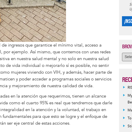
S
U
¡INS
l de ingresos que garantice el mínimo vital, acceso a
BROW
ial, por ejemplo. Así mismo, que contemos con unas redes
iva en nuestra salud mental y no solo en nuestra salud
to de vida individual o mejorarlo sí es posible, no sentir
omo mujeres viviendo con VIH, y además, hacer parte de
REC
maticen y poder acceder a programas sociales o servicios
tencia y mejoramiento de nuestra calidad de vida.
RI
My
icadas en la atención que requerimos, tienen un alcance
Be
e vida como el cuarto 95% es real que tendremos que darle
tegralidad en la atención y la voluntad, el trabajo en
Ma
son fundamentales para que esto se logre y el enfoque de
To
n ser eje central de estas acciones.
St