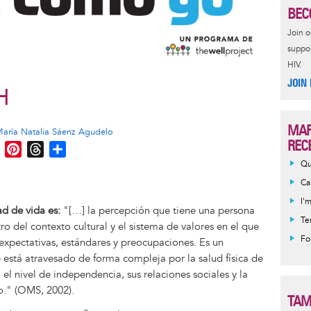
BEC
Join 
suppor
HIV.
JOIN
IH
MAR
aría Natalia Sáenz Agudelo
REC
M
P
T
S
e
i
h
h
Qu
s
n
r
a
Ca
s
t
e
r
I'
d de vida es:
"[…] la percepción que tiene una persona
e
e
a
e
Te
ro del contexto cultural y el sistema de valores en el que
n
r
d
Fo
 expectativas, estándares y preocupaciones. Es un
g
e
s
está atravesado de forma compleja por la salud física de
e
s
, el nivel de independencia, sus relaciones sociales y la
r
t
o." (OMS, 2002).
TAM